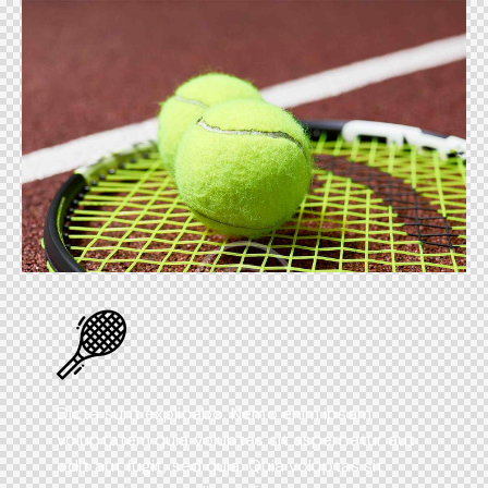
Dicta sunt explicabo. Nemo enim ipsam
voluptatem quia voluptas sit aspernatur aut
odit aut fugit, sed quia. Quia voluptas sit