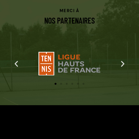
MERCI À
NOS PARTENAIRES
TENNIS CLUB DE LOMME / OSML TENNS
Club de tennis créé en 1977 en courts extérieurs. En