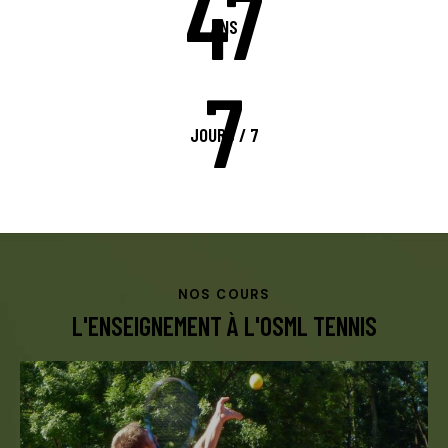
47
ANS
7
JOURS / 7
NOS COURS
L'ENSEIGNEMENT À L'OSML TENNIS