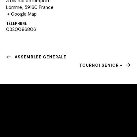
3 bis rue de lompret
Lomme
,
59160
France
+ Google Map
TÉLÉPHONE
0320096806
ASSEMBLEE GENERALE
TOURNOI SENIOR +
TENNIS CLUB DE LOMME / OSML TENNS
Club de tennis créé en 1977 en courts extérieurs. En
1988, une salle de 4 courts fut créée. Nous avons donc
actuellement 3 courts extérieurs et 4 courts intérieurs.