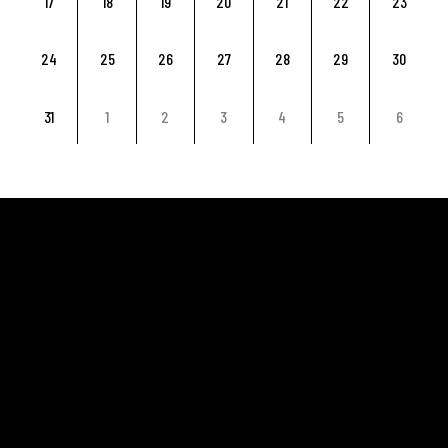
17
18
19
20
21
22
23
24
25
26
27
28
29
30
31
1
2
3
4
5
6
TENNIS CLUB DE LOMME / OSML TENNS
Club de tennis créé en 1977 en courts extérieurs. En
1988, une salle de 4 courts fut créée. Nous avons donc
actuellement 3 courts extérieurs et 4 courts intérieurs.
ADRESSE