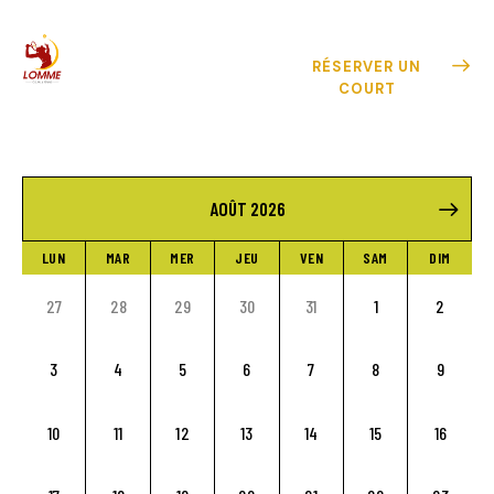
RÉSERVER UN
COURT
AOÛT 2026
LUN
MAR
MER
JEU
VEN
SAM
DIM
27
28
29
30
31
1
2
3
4
5
6
7
8
9
10
11
12
13
14
15
16