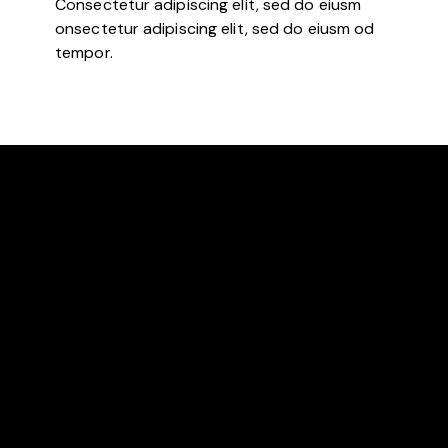
Consectetur adipiscing elit, sed do eiusm
onsectetur adipiscing elit, sed do eiusm od
tempor.
TENNIS CLUB DE LOMME / OSML TENNS
Club de tennis créé en 1977 en courts extérieurs. En
1988, une salle de 4 courts fut créée. Nous avons donc
actuellement 3 courts extérieurs et 4 courts intérieurs.
ADRESSE
Centre sportif de la Mitterie “salle B”
3 bis rue de lompret