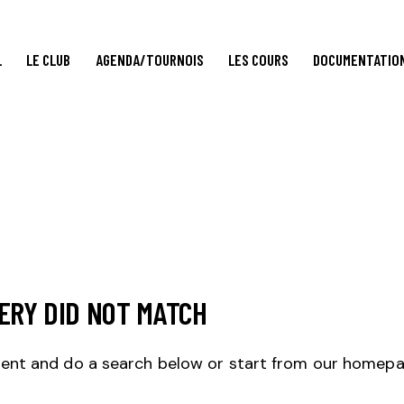
L
LE CLUB
AGENDA/TOURNOIS
LES COURS
DOCUMENTATIO
ERY DID NOT MATCH
ent and do a search below or start from
our homep