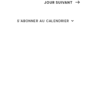
JOUR SUIVANT
T
A
I
T
S’ABONNER AU CALENDRIER
O
I
N
O
D
E
N
V
P
U
A
E
R
S
C
É