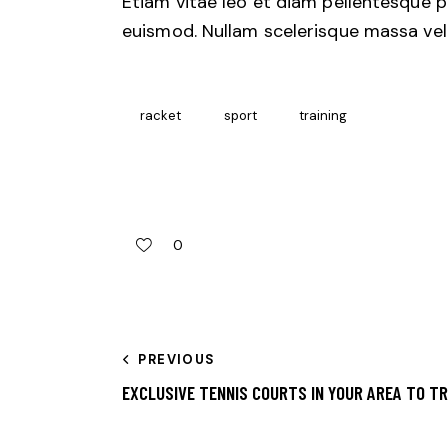
Etiam vitae leo et diam pellentesque p
euismod. Nullam scelerisque massa vel 
racket
sport
training
0
PREVIOUS
EXCLUSIVE TENNIS COURTS IN YOUR AREA TO T