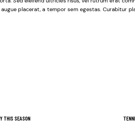
orta. Sed eleifend ultricies risus, vel rutrum erat co
augue placerat, a tempor sem egestas. Curabitur plac
RY THIS SEASON
TENNI