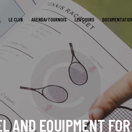
L
LE CLUB
AGENDA/TOURNOIS
LES COURS
DOCUMENTATIO
L AND EQUIPMENT FOR