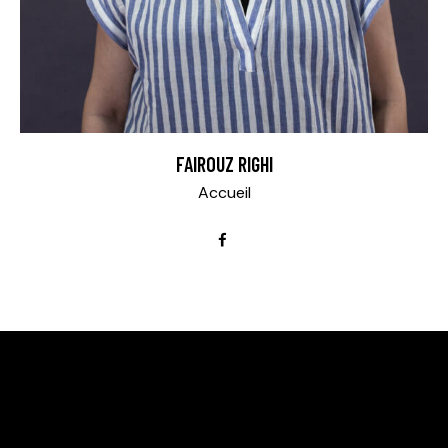
FAIROUZ RIGHI
Accueil
TENNIS CLUB DE LOMME / OSML TENNS
Club de tennis créé en 1977 en courts extérieurs. En